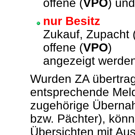
offene (
VPO
) un
nur Besitz
(
Zukauf, Zupacht 
offene (
VPO
) 
angezeigt werden
Wurden ZA übertrag
entsprechende Meldu
zugehörige Überna
bzw. Pächter), könn
Übersichten mit Au