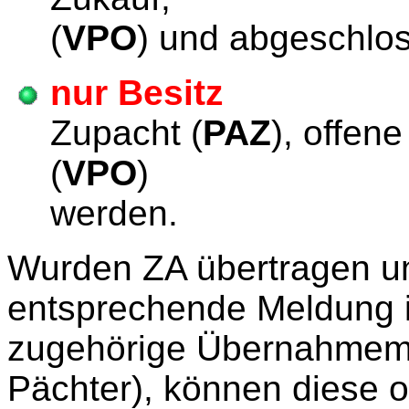
(
VPO
) und abgeschlo
nur Besitz
(bei
Zupacht (
PAZ
), offen
(
VPO
) Verpach
werden.
Wurden ZA übertragen un
entsprechende Meldung in
zugehörige Übernahmeme
Pächter), können diese o